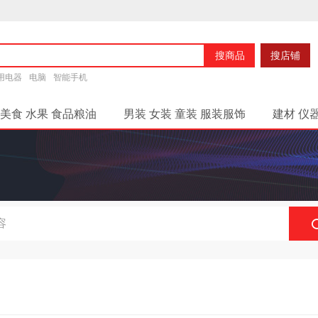
搜商品
搜店铺
用电器
电脑
智能手机
 美食 水果 食品粮油
男装 女装 童装 服装服饰
建材 仪
团购商品
积分商城
分销商品
店铺街
网店信
说明
站内快讯
商家入驻说明
App
发票问题
商城公告.
服务保证
商城简介
会员中心
商家