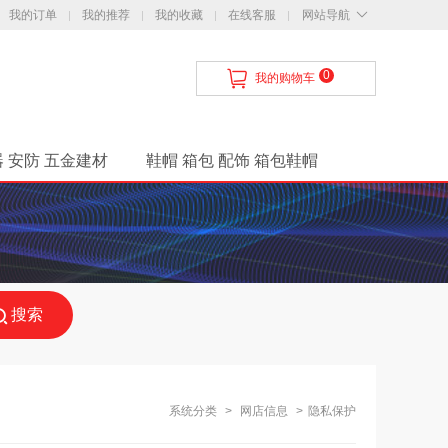
我的订单
我的推荐
我的收藏
在线客服
网站导航
0
我的购物车
器 安防 五金建材
鞋帽 箱包 配饰 箱包鞋帽
息
网店帮助分类
系统分类
商城公告
公告
促销
商家入驻资质标准
资质
备案
搜索
系统分类
>
网店信息
>
隐私保护