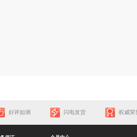
好评如潮
闪电发货
权威荣